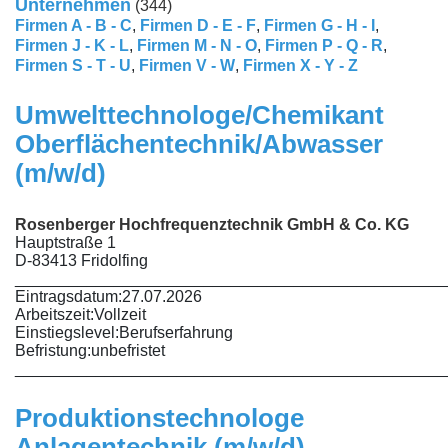
Unternehmen
(344)
Firmen A - B - C
,
Firmen D - E - F
,
Firmen G - H - I
,
Firmen J - K - L
,
Firmen M - N - O
,
Firmen P - Q - R
,
Firmen S - T - U
,
Firmen V - W
,
Firmen X - Y - Z
Umwelttechnologe/Chemikant
Oberflächentechnik/Abwasser
(m/w/d)
Rosenberger Hochfrequenztechnik GmbH & Co. KG
Hauptstraße 1
D-83413 Fridolfing
________________________________________________
Eintragsdatum:
27.07.2026
Arbeitszeit:
Vollzeit
Einstiegslevel:
Berufserfahrung
Befristung:
unbefristet
________________________________________________
Produktionstechnologe
Anlagentechnik (m/w/d)