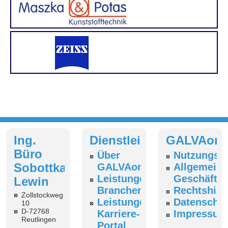
Ing.
Dienstleistungen
GALVAonl
Büro
Über
Nutzungsb
Sobottka-
GALVAonline
Allgemeine
Leistungen
Geschäfts
Lewin
Branchenverzeichnis
Rechtshin
Zollstockweg
Leistungen
Datenschut
10
D-72768
Karriere-
Impressum
Reutlingen
Portal