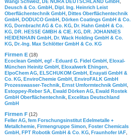
Wängi Schweiz
,
DE NORA DEUTSCHLAND GmbH
,
Deusch & Co. GmbH
,
Dipl. Ing. Heinrich Leist
Oberflächentechnik GmbH
,
Dittes Oberflächentechnik
GmbH
,
DODUCO GmbH
,
Dörken Coatings GmbH & Co.
KG
,
Dornbracht AG & Co. KG
,
Dr. Hahn GmbH & Co.
KG
,
DR. HESSE GMBH & CIE. KG
,
DR. JOHANNES
HEIDENHAIN GmbH
,
Dr. Wack Holding GmbH & Co.
KG
,
Dr.-Ing. Max Schlötter GmbH & Co. KG
Firmen E
(18)
Ecoclean GmbH
,
egf - Eduard G. Fidel GmbH
,
Eloxal-
München Heinitz GmbH
,
Eloxalwerk Ehingen
,
ElpoChem AG
,
ELSCHUKOM GmbH
,
Enayati GmbH &
Co. KG
,
EnviroChemie GmbH
,
EnviroFALK GmbH
Prozesswasser-Technik
,
Ernst Umformtechnik GmbH
,
Estoppey-Reber SA
,
Ewald Dörken AG
,
Ewald Rostek
GmbH Oberflächentechnik
,
Excelitas Deutschland
GmbH
Firmen F
(12)
Feller AG
,
fem Forschungsinstitut Edelmetalle +
Metallchemie
,
Firmengruppe Simon
,
Foster Chemicals
GmbH
,
FPT Robotik GmbH & Co. KG
,
Fraunhofer IAF
,