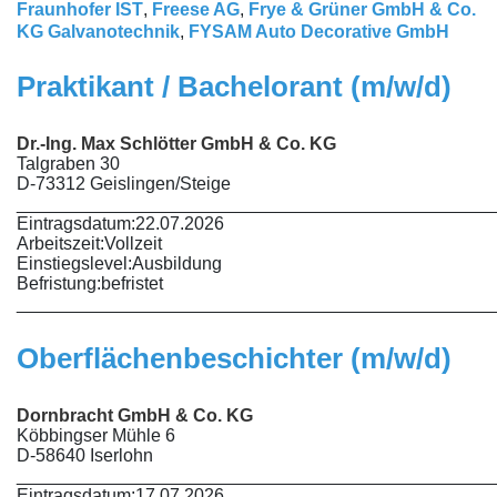
Fraunhofer IST
,
Freese AG
,
Frye & Grüner GmbH & Co.
KG Galvanotechnik
,
FYSAM Auto Decorative GmbH
Praktikant / Bachelorant (m/w/d)
Dr.-Ing. Max Schlötter GmbH & Co. KG
Talgraben 30
D-73312 Geislingen/Steige
________________________________________________
Eintragsdatum:
22.07.2026
Arbeitszeit:
Vollzeit
Einstiegslevel:
Ausbildung
Befristung:
befristet
________________________________________________
Oberflächenbeschichter (m/w/d)
Dornbracht GmbH & Co. KG
Köbbingser Mühle 6
D-58640 Iserlohn
________________________________________________
Eintragsdatum:
17.07.2026