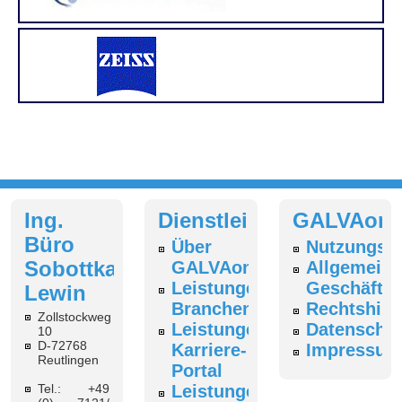
Ing.
Dienstleistungen
GALVAonl
Büro
Über
Nutzungsb
Sobottka-
GALVAonline
Allgemeine
Leistungen
Geschäfts
Lewin
Branchenverzeichnis
Rechtshin
Zollstockweg
Leistungen
Datenschut
10
D-72768
Karriere-
Impressum
Reutlingen
Portal
Tel.: +49
Leistungen