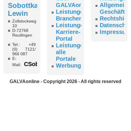
Sobottka-
GALVAonline
Allgemeine
Leistungen
Geschäfts
Lewin
Branchenverzeichnis
Rechtshin
Zollstockweg
Leistungen
Datenschut
10
D-72768
Karriere-
Impressum
Reutlingen
Portal
Tel.: +49
Leistungen
(0) 7121/
alle
966 087
Portale
E-
CSobottka@galvaonline.de
Mail:
Werbung
GALVAonline - Copyright 2026 - All rights reserved