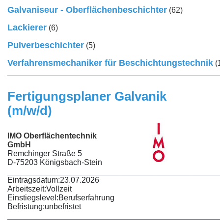
Galvaniseur - Oberflächenbeschichter
(62)
Lackierer
(6)
Pulverbeschichter
(5)
Verfahrensmechaniker für Beschichtungstechnik
(
________________________________________________
Fertigungsplaner Galvanik
(m/w/d)
IMO Oberflächentechnik
GmbH
Remchinger Straße 5
D-75203 Königsbach-Stein
________________________________________________
Eintragsdatum:
23.07.2026
Arbeitszeit:
Vollzeit
Einstiegslevel:
Berufserfahrung
Befristung:
unbefristet
________________________________________________