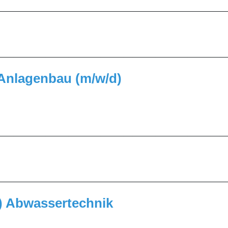
_________________________________________________
_________________________________________________
 Anlagenbau (m/w/d)
_________________________________________________
_________________________________________________
d) Abwassertechnik