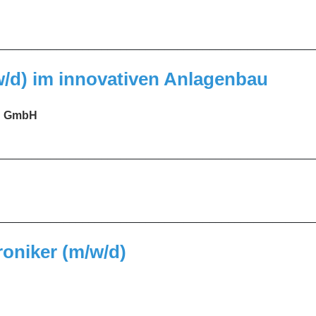
_________________________________________________
w/d) im innovativen Anlagenbau
en GmbH
_________________________________________________
_________________________________________________
oniker (m/w/d)