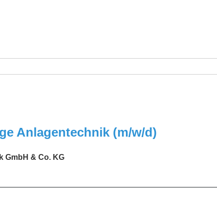
ge Anlagentechnik (m/w/d)
ik GmbH & Co. KG
_________________________________________________