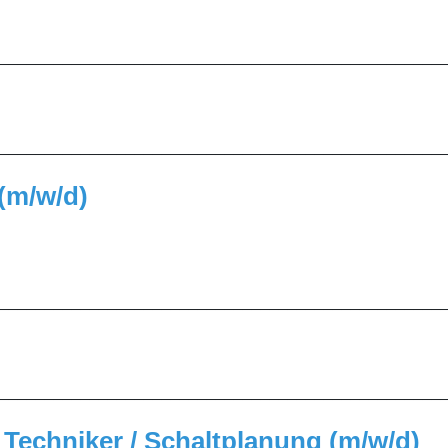
_________________________________________________
_________________________________________________
(m/w/d)
_________________________________________________
_________________________________________________
 Techniker / Schaltplanung (m/w/d)