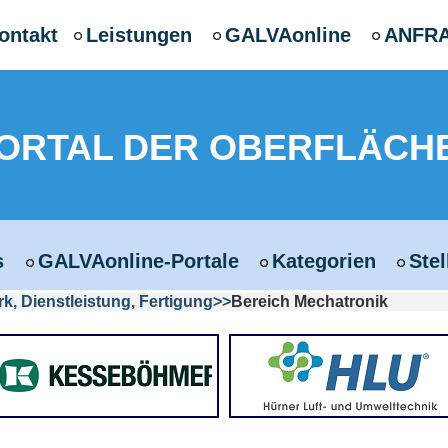
ontakt
Leistungen
GALVAonline
ANFR
PORTAL DER OBERFLÄCH
s
GALVAonline-Portale
Kategorien
Ste
, Dienstleistung, Fertigung
Bereich Mechatronik