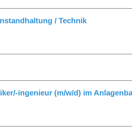
_________________________________________________
 Instandhaltung / Technik
_________________________________________________
_________________________________________________
ker/-ingenieur (m/w/d) im Anlagenb
_________________________________________________