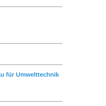
______________________________
______________________________
______________________________
au für Umwelttechnik
______________________________