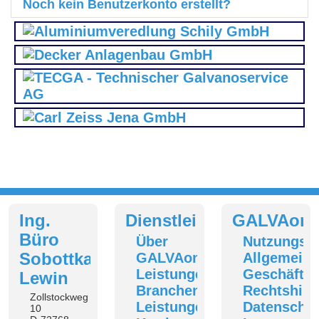
Noch kein Benutzerkonto erstellt?
Ing.
Dienstleistungen
GALVAonl
Büro
Über
Nutzungsb
Sobottka-
GALVAonline
Allgemeine
Leistungen
Geschäfts
Lewin
Branchenverzeichnis
Rechtshin
Zollstockweg
Leistungen
Datenschut
10