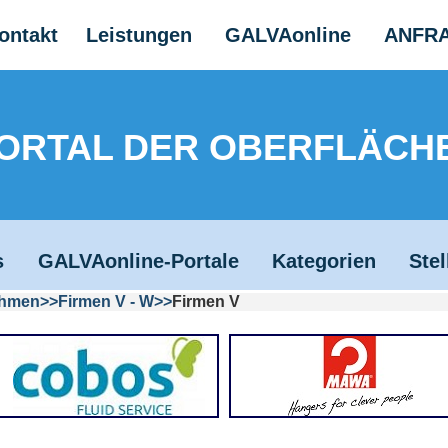
ontakt
Leistungen
GALVAonline
ANFR
PORTAL DER OBERFLÄCH
s
GALVAonline-Portale
Kategorien
Ste
ehmen
Firmen V - W
Firmen V