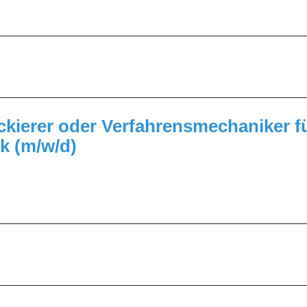
_________________________________________________
_________________________________________________
ackierer oder Verfahrensmechaniker f
k (m/w/d)
_________________________________________________
_________________________________________________