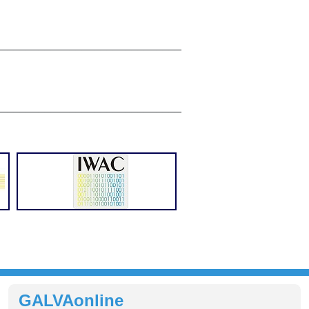
______________________________
______________________________
GALVAonline