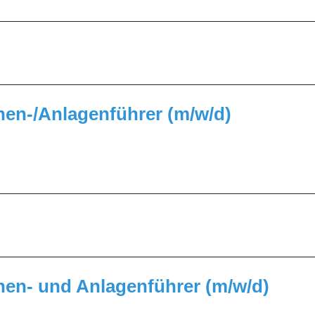
_________________________________________________
_________________________________________________
nen-/Anlagenführer (m/w/d)
H
_________________________________________________
_________________________________________________
nen- und Anlagenführer (m/w/d)