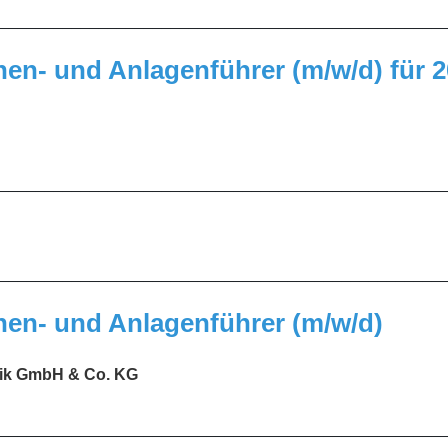
_________________________________________________
en- und Anlagenführer (m/w/d) für 
_________________________________________________
_________________________________________________
nen- und Anlagenführer (m/w/d)
nik GmbH & Co. KG
_________________________________________________