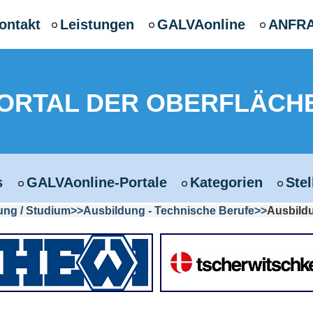
ontakt
Leistungen
GALVAonline
ANFR
PORTAL DER OBERFLÄCH
s
GALVAonline-Portale
Kategorien
Ste
ung / Studium
Ausbildung - Technische Berufe
Ausbild